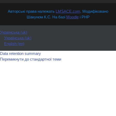
Авторські права належать
LMSACE.com
. Модифіковано
Шакуном К.С. На базі
Moodle
і PHP
Українська ‎(uk)‎
Українська ‎(uk)‎
English ‎(en)‎
Data retention summary
Перемикнути до стандартної теми