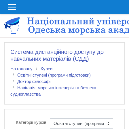
До головного змісту
Система дистанційного доступу до
навчальних матеріалів (СДД)
На головну
Курси
Освітні ступені (програми підготовки)
Доктор філософії
Навігація, морська інженерія та безпека
судноплавства
Категорії курсів: