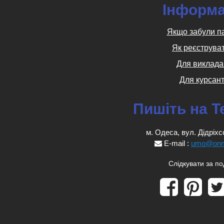
Інформа
Якщо забули п
Як реєструва
Для виклада
Для курсант
Пишіть на T
м. Одеса, вул. Дідріхс
E-mail :
umo@onm
Слідкувати за п