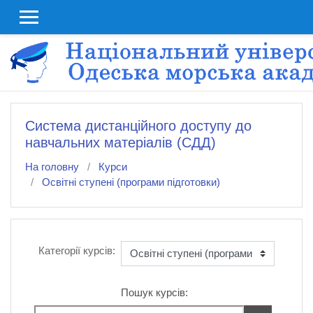
До головного змісту
Система дистанційного доступу до
навчальних матеріалів (СДД)
На головну
Курси
Освітні ступені (програми підготовки)
Категорії курсів:
Пошук курсів: