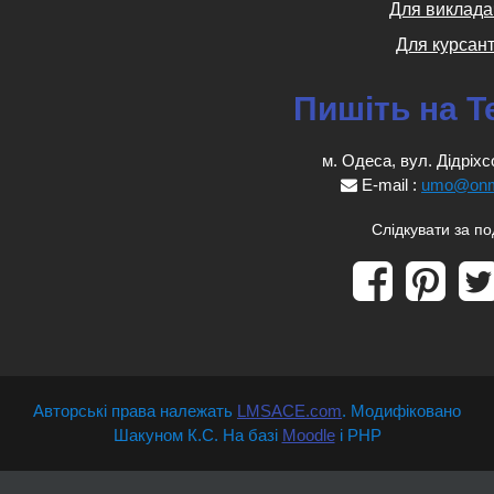
Для виклада
Для курсант
Пишіть на T
м. Одеса, вул. Дідріхс
E-mail :
umo@onm
Слідкувати за п
Авторські права належать
LMSACE.com
. Модифіковано
Шакуном К.С. На базі
Moodle
і PHP