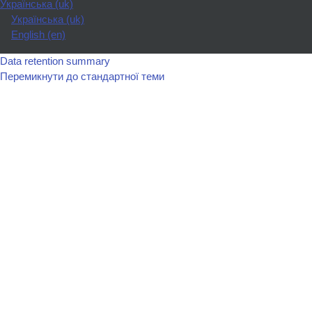
Українська ‎(uk)‎
Українська ‎(uk)‎
English ‎(en)‎
Data retention summary
Перемикнути до стандартної теми