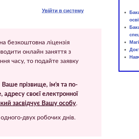
Увійти в систему
Бака
осві
Бака
спец
а безкоштовна ліцензія
Маг
Док
оводити онлайн заняття з
Нав
ня часу, то подайте заявку
 Ваше прізвище, ім’я та по-
, адресу своєї електронної
який засвідчує Вашу особу
.
одного-двух робочих днів.