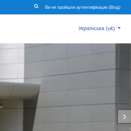
Ви не пройшли аутентифікацію (
Вхід
)
Українська ‎(uk)‎
Сучасні тренаж
Перелік курсів