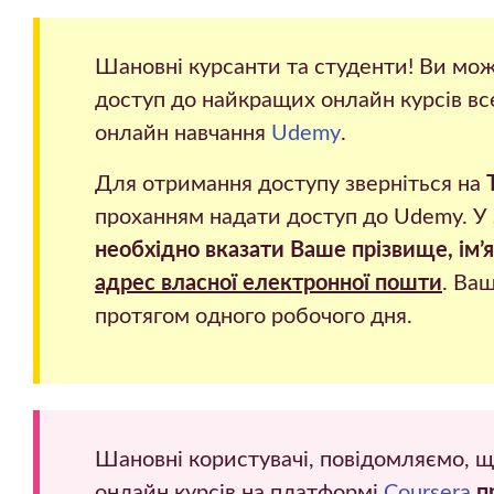
Шановні курсанти та студенти! Ви м
доступ до найкращих онлайн курсів вс
онлайн навчання
Udemy
.
Для отримання доступу зверніться на
проханням надати доступ до Udemy. У 
необхідно вказати Ваше прізвище, ім’я 
адрес власної електронної пошти
. Ваше звернення буде оброблено
протягом одного робочого дня.
Шановні користувачі, повідомляємо, 
онлайн курсів на платформі
Coursera
п