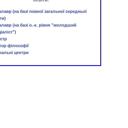
лавр (на базі повної загальної середньої
ти)
лавр (на базі о.-к. рівня "молодший
іаліст")
істр
тор філософії
чальні центри