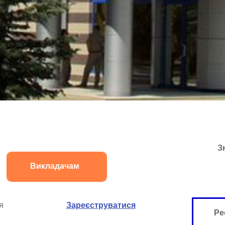
З
Викладачам
я
Зареєструватися
Ре