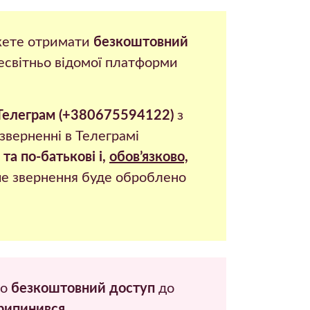
ожете отримати
безкоштовний
есвітньо відомої платформи
Телеграм (+380675594122)
з
зверненні в Телеграмі
та по-батькові і,
обов’язково,
що
безкоштовний доступ
до
рипинився