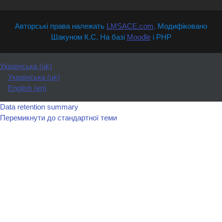
Авторські права належать
LMSACE.com
. Модифіковано
Шакуном К.С. На базі
Moodle
і PHP
Українська ‎(uk)‎
Українська ‎(uk)‎
English ‎(en)‎
Data retention summary
Перемикнути до стандартної теми