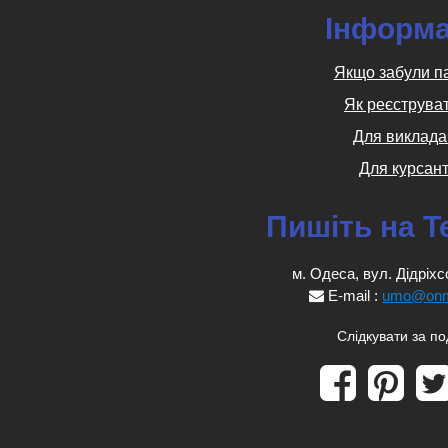
Інформа
Якщо забули п
Як реєструва
Для виклада
Для курсант
Пишіть на T
м. Одеса, вул. Дідріхс
E-mail :
umo@onm
Слідкувати за п