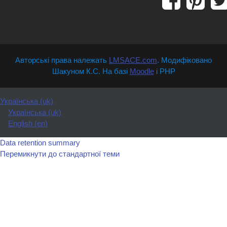
Авторські права належать
LMSACE.com
. Модифіковано
Шакуном К.С. На базі
Moodle
і PHP
Українська ‎(uk)‎
Українська ‎(uk)‎
English ‎(en)‎
Data retention summary
Перемикнути до стандартної теми