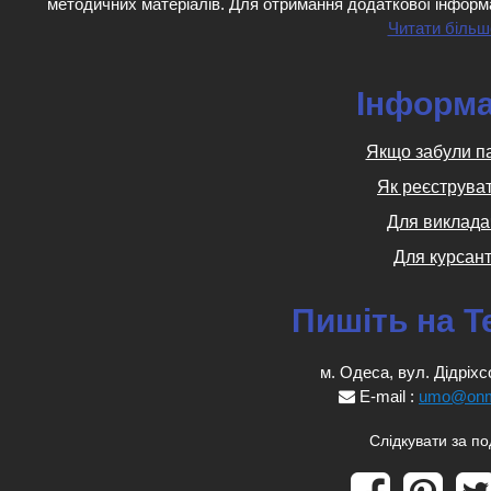
методичних матеріалів. Для отримання додаткової інформ
Читати більш
Інформа
Якщо забули п
Як реєструва
Для виклада
Для курсант
Пишіть на T
м. Одеса, вул. Дідріхс
E-mail :
umo@onm
Слідкувати за п