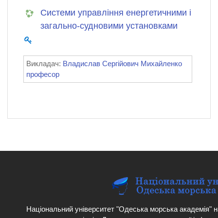
Системи управління енергетичними і
загально-судновими установками
Викладач:
Владислав Сергійович Михайленко
професор
Національний університет "Одеська морська академія" н