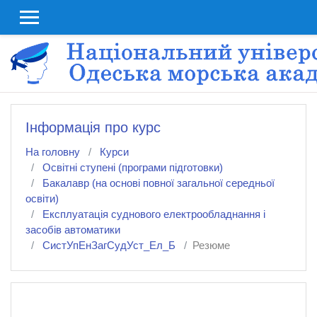
До головного змісту
Інформація про курс
На головну
Курси
Освітні ступені (програми підготовки)
Бакалавр (на основі повної загальної середньої
освіти)
Експлуатація суднового електрообладнання і
засобів автоматики
СистУпЕнЗагСудУст_Ел_Б
Резюме