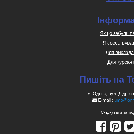
Інформа
Якщо забули п
Як реєструва
Для виклада
Для курсант
Пишіть на T
м. Одеса, вул. Дідріхс
E-mail :
umo@onm
Слідкувати за п