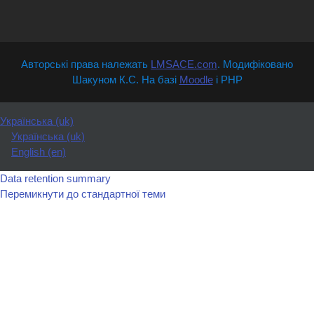
Авторські права належать
LMSACE.com
. Модифіковано
Шакуном К.С. На базі
Moodle
і PHP
Українська ‎(uk)‎
Українська ‎(uk)‎
English ‎(en)‎
Data retention summary
Перемикнути до стандартної теми