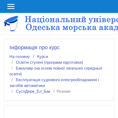
До головного змісту
Інформація про курс
На головну
Курси
Освітні ступені (програми підготовки)
Бакалавр (на основі повної загальної середньої
освіти)
Експлуатація суднового електрообладнання і
засобів автоматики
СуспДерж_Ел_Бак
Резюме