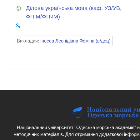
Ділова українська мова (каф. УЗ/УВ,
ФПіМ/ФПиМ)
Викладач:
Інесса Леонідівна Фоміна (в/доц)
Національний університет "Одеська морська академія" н
методичних матеріалів. Для отримання додаткової інформ