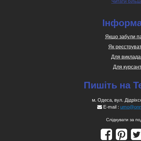
Читати більш
Інформа
Якщо забули п
Як реєструва
Для виклада
Для курсант
Пишіть на T
м. Одеса, вул. Дідріхс
E-mail :
umo@onm
Слідкувати за п