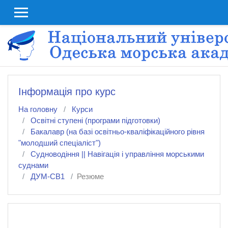
До головного змісту
Інформація про курс
На головну
Курси
Освітні ступені (програми підготовки)
Бакалавр (на базі освітньо-кваліфікаційного рівня
"молодший спеціаліст")
Судноводіння || Навігація і управління морськими
суднами
ДУМ-СВ1
Резюме