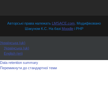
Авторські права належать
LMSACE.com
. Модифіковано
Шакуном К.С. На базі
Moodle
і PHP
Українська ‎(uk)‎
Українська ‎(uk)‎
English ‎(en)‎
Data retention summary
Перемикнути до стандартної теми